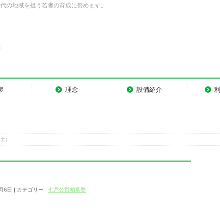
世代の地域を担う若者の育成に努めます。
拶
理念
設備紹介
（土）
1月6日
カテゴリー :
七戸公営柏葉塾