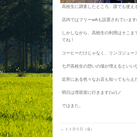
高校生に調査したところ、誰でも使える
店内ではフリーwifiも設置されています(^
しかしながら、高校生の利用はそこま
てね！
コーヒーだけじゃなく、リンゴジュースも
七戸高校生の憩いの場が増えるといい
近所にある色々なお店も知ってもらえ
明日は理容室に行きます(‘ω’)ノ
ではまた。
←
１１月５日（金）