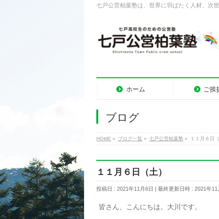
七戸公営柏葉塾は、世界に羽ばたく人材、次
ホーム
ご挨
ブログ
HOME
»
ブログ一覧
»
七戸公営柏葉塾
»
１１月６日
１１月６日（土）
投稿日 : 2021年11月6日
最終更新日時 : 2021年1
皆さん、こんにちは。大川です。