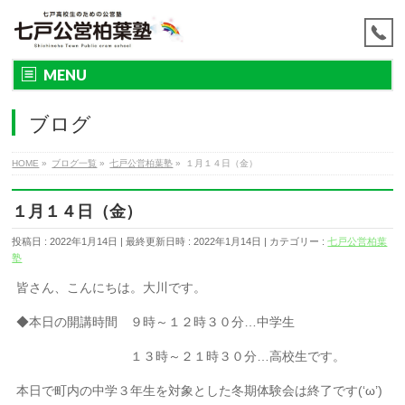
MENU
ブログ
HOME
»
ブログ一覧
»
七戸公営柏葉塾
»
１月１４日（金）
１月１４日（金）
投稿日 : 2022年1月14日
最終更新日時 : 2022年1月14日
カテゴリー :
七戸公営柏葉
塾
皆さん、こんにちは。大川です。
◆本日の開講時間 ９時～１２時３０分…中学生
１３時～２１時３０分…高校生です。
本日で町内の中学３年生を対象とした冬期体験会は終了です(‘ω’)