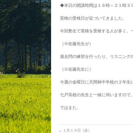
◆本日の開講時間は１６時～２１時３
英検の受検日が近づいてきました。
今回塾生で英検を受検する人が多く、
（※佐藤先生が）
過去問の練習を行ったり、リスニングの
（※佐藤先生に）
今週の金曜日に天間林中学校の２年生
七戸高校の先生と一緒に伺いますので、
ではまた。
←
１月１４日（金）