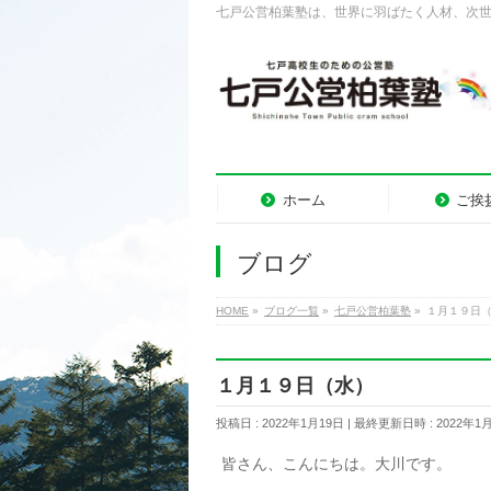
七戸公営柏葉塾は、世界に羽ばたく人材、次
ホーム
ご挨
ブログ
HOME
»
ブログ一覧
»
七戸公営柏葉塾
»
１月１９日
１月１９日（水）
投稿日 : 2022年1月19日
最終更新日時 : 2022年1
皆さん、こんにちは。大川です。