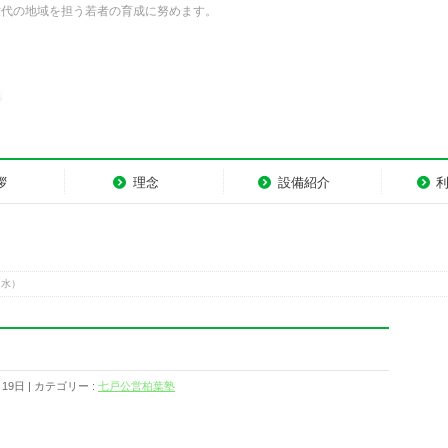
世代の地域を担う若者の育成に努めます。
拶
理念
設備紹介
（水）
月19日
カテゴリー :
七戸公営柏葉塾