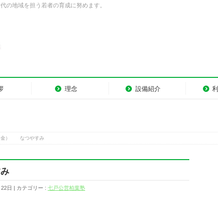
世代の地域を担う若者の育成に努めます。
拶
理念
設備紹介
（金） なつやすみ
み
月22日
カテゴリー :
七戸公営柏葉塾