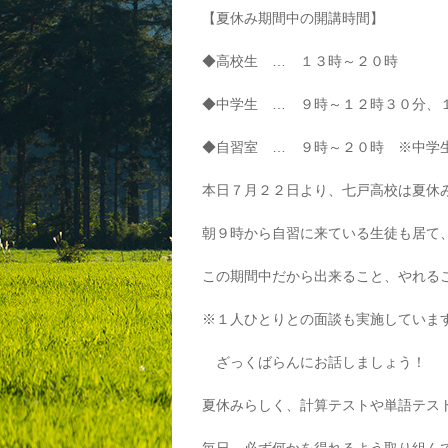
【夏休み期間中の開講時間】
◆高校生 … １３時～２０時
◆中学生 … ９時～１２時３０分、
◆自習室 … ９時～２０時 ※中学
本日７月２２日より、七戸高校は夏休
朝９時から自習に来ている生徒も居て
この期間中だから出来ること、やれるこ
※１人ひとりとの面談も実施していま
ざっくばらんにお話しましょう！
夏休みらしく、計算テストや単語テス