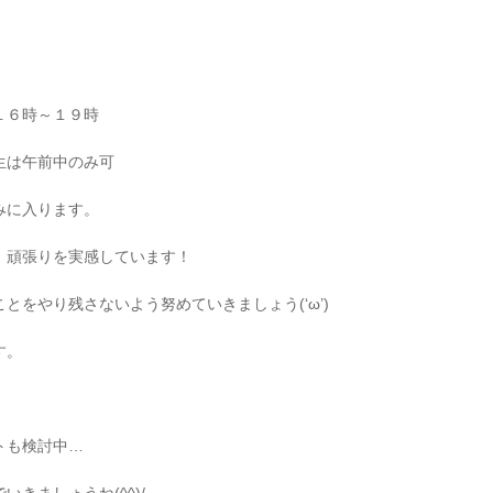
１６時～１９時
生は午前中のみ可
みに入ります。
、頑張りを実感しています！
とをやり残さないよう努めていきましょう(‘ω’)
す。
トも検討中…