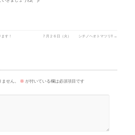
きましょうね(^^)/
ります！
７月２６日（火） シチノヘオトマツリ!!
→
りません。
※
が付いている欄は必須項目です