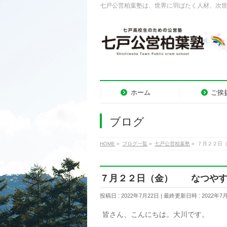
七戸公営柏葉塾は、世界に羽ばたく人材、次
ホーム
ご挨
ブログ
HOME
»
ブログ一覧
»
七戸公営柏葉塾
»
７月２２日
７月２２日（金） なつやす
投稿日 : 2022年7月22日
最終更新日時 : 2022年7
皆さん、こんにちは。大川です。