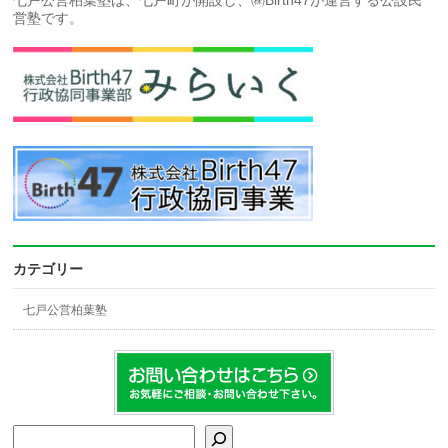
七戸公営柏葉塾は、七戸町が開設し、㈱Birth47が運営する公設民
営塾です。
カテゴリー
七戸公営柏葉塾
検索