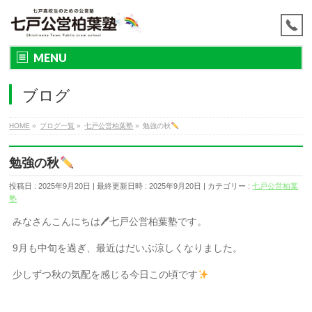
MENU
ブログ
HOME
»
ブログ一覧
»
七戸公営柏葉塾
»
勉強の秋
勉強の秋
投稿日 : 2025年9月20日
最終更新日時 : 2025年9月20日
カテゴリー :
七戸公営柏葉
塾
みなさんこんにちは🖊七戸公営柏葉塾です。
9月も中旬を過ぎ、最近はだいぶ涼しくなりました。
少しずつ秋の気配を感じる今日この頃です