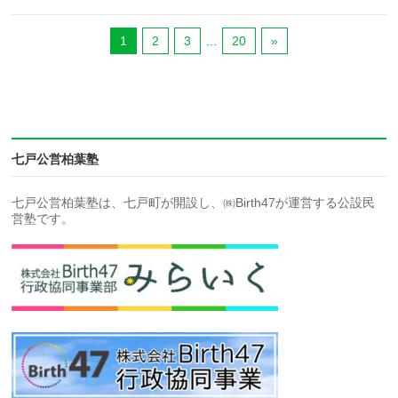
1
2
3
…
20
»
七戸公営柏葉塾
七戸公営柏葉塾は、七戸町が開設し、㈱Birth47が運営する公設民
営塾です。