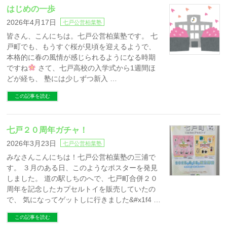
はじめの一歩
2026年4月17日
七戸公営柏葉塾
皆さん、こんにちは。七戸公営柏葉塾です。 七
戸町でも、もうすぐ桜が見頃を迎えるようで、
本格的に春の風情が感じられるようになる時期
ですね
さて、七戸高校の入学式から1週間ほ
どが経ち、 塾には少しずつ新入 …
この記事を読む
七戸２０周年ガチャ！
2026年3月23日
七戸公営柏葉塾
みなさんこんにちは！七戸公営柏葉塾の三浦で
す。 ３月のある日、このようなポスターを発見
しました。 道の駅しちのへで、七戸町合併２０
周年を記念したカプセルトイを販売していたの
で、 気になってゲットしに行きました&#x1f4 …
この記事を読む