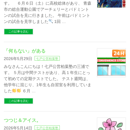
す。 ６月６日（土）に高校総体があり、 青森
市の総合運動公園でアーチェリーとバドミント
ンの試合を見に行きました。 午前はバドミント
ンの試合を見学しました
1回 …
この記事を読む
「何もない」がある
2026年5月29日
七戸公営柏葉塾
みなさんこんにちは！七戸公営柏葉塾の三浦で
す。 ５月は中間テストがあり、高１年生にとっ
て初めての定期テストでした。 テスト週間は、
他学年に混じり、1年生も自習室を利用していま
した
６月 …
この記事を読む
つつじ＆アイス。
2026年5月14日
七戸公営柏葉塾