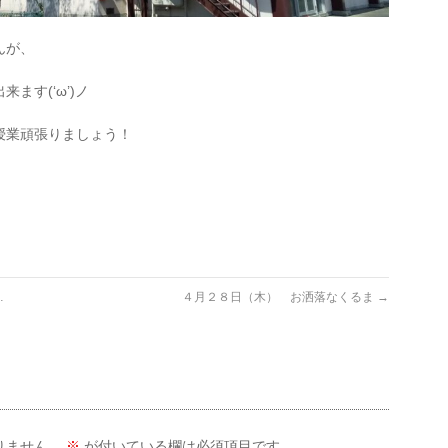
んが、
ます(‘ω’)ノ
授業頑張りましょう！
…
４月２８日（木） お洒落なくるま
→
りません。
※
が付いている欄は必須項目です