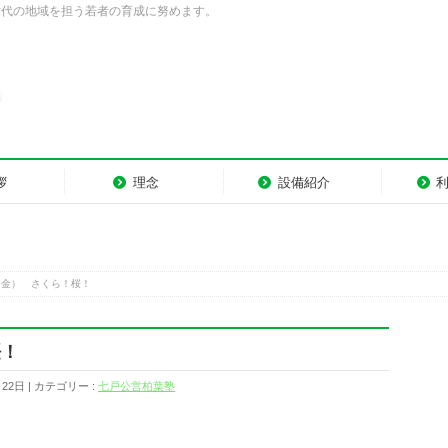
世代の地域を担う若者の育成に努めます。
拶
理念
設備紹介
（金） さくら！桜！
桜！
月22日
カテゴリー :
七戸公営柏葉塾