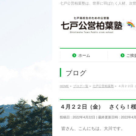
七戸公営柏葉塾は、世界に羽ばたく人材、次
ホーム
ご挨
ブログ
HOME
»
ブログ一覧
»
七戸公営柏葉塾
»
４月２２日
４月２２日（金） さくら！
投稿日 : 2022年4月22日
最終更新日時 : 2022年4
皆さん、こんにちは。大川です。